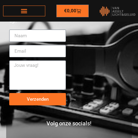
€
0,00
Neem contact met ons
op!
Verzenden
Volg onze socials!