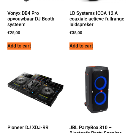
Vonyx DB4 Pro
LD Systems ICOA 12 A
opvouwbaar DJ Booth
coaxiale actieve fullrange
systeem
luidspreker
€
25,00
€
38,00
Add to cart
Add to cart
Pioneer DJ XDJ-RR
JBL PartyBox 310 –