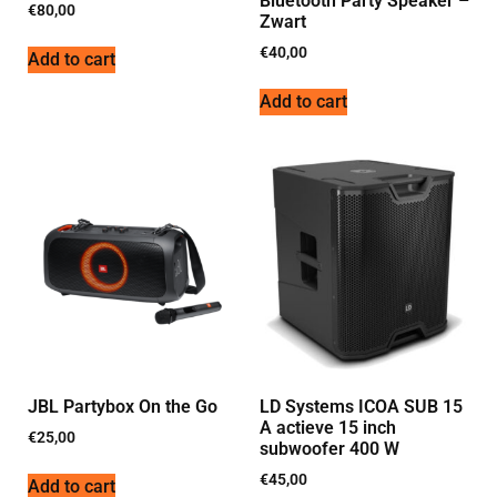
Bluetooth Party Speaker –
€
80,00
Zwart
€
40,00
Add to cart
Add to cart
JBL Partybox On the Go
LD Systems ICOA SUB 15
A actieve 15 inch
€
25,00
subwoofer 400 W
€
45,00
Add to cart