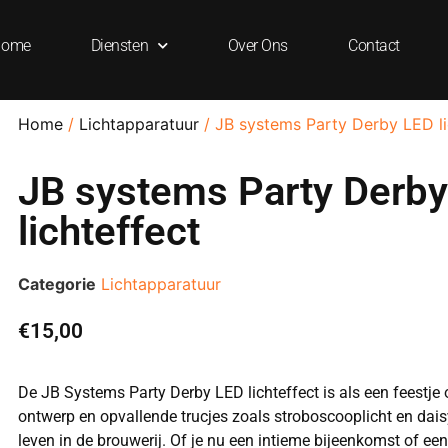
Home
Diensten
Over Ons
Contact
Home
/
Lichtapparatuur
/ JB systems Party Derby LED li
JB systems Party Derb
lichteffect
Categorie
Lichtapparatuur
€
15,00
De JB Systems Party Derby LED lichteffect is als een feestje 
ontwerp en opvallende trucjes zoals stroboscooplicht en daisy
leven in de brouwerij. Of je nu een intieme bijeenkomst of een