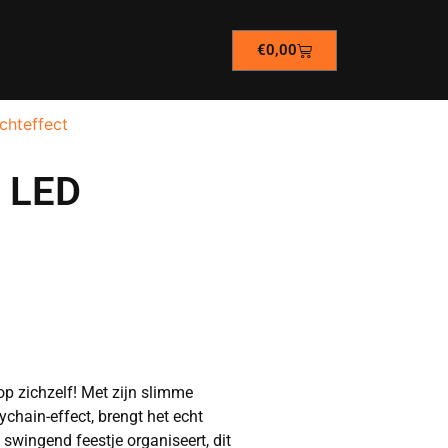
€
0,00
chteffect
y LED
op zichzelf! Met zijn slimme
chain-effect, brengt het echt
 swingend feestje organiseert, dit