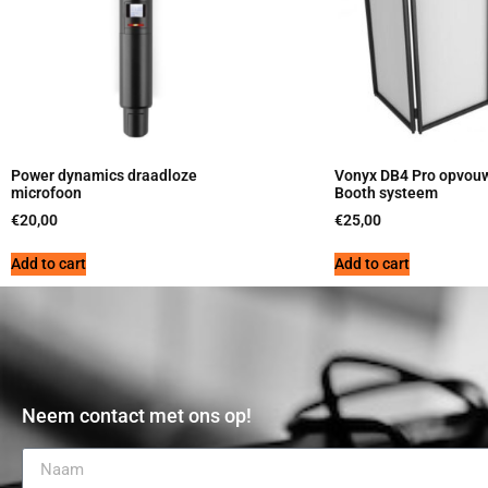
Power dynamics draadloze
Vonyx DB4 Pro opvou
microfoon
Booth systeem
€
20,00
€
25,00
Add to cart
Add to cart
Neem contact met ons op!